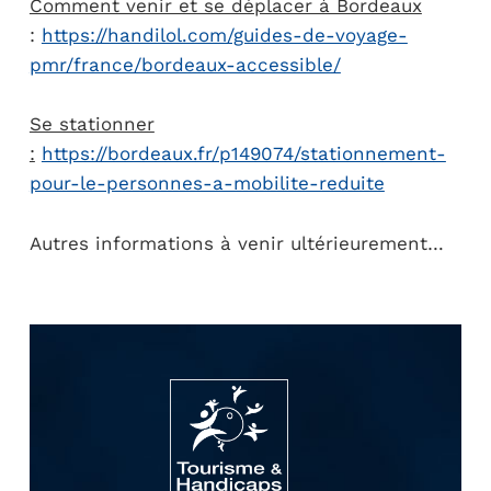
Comment venir et se déplacer à Bordeaux
:
https://handilol.com/guides-de-voyage-
pmr/france/bordeaux-accessible/
Se stationner
:
https://bordeaux.fr/p149074/stationnement-
pour-le-personnes-a-mobilite-reduite
Autres informations à venir ultérieurement…