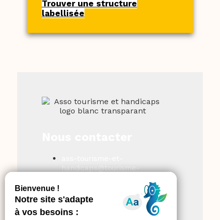
Trouver une structure
labellisée
Nous contacter
ass-tourisme-et-
handicaps@tourisme-
handicaps.org
Facebook
Linkedin
Instagram
Formulaire de contact