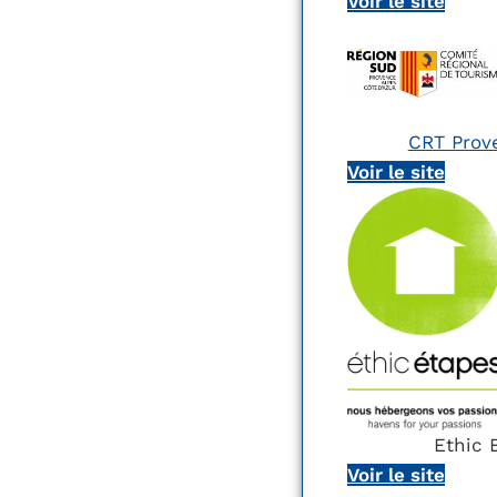
Voir le site
CRT Prov
Voir le site
Ethic Et
Voir le site