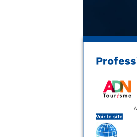
Profess
A
Voir le site