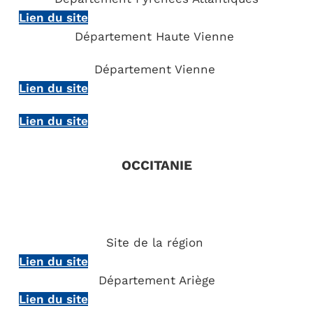
Lien du site
Département Haute Vienne
Département Vienne
Lien du site
Lien du site
OCCITANIE
Site de la région
Lien du site
Département Ariège
Lien du site