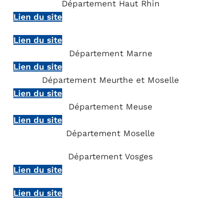
Département Haut Rhin
Lien du site
Lien du site
Département Marne
Lien du site
Département Meurthe et Moselle
Lien du site
Département Meuse
Lien du site
Département Moselle
Département Vosges
Lien du site
Lien du site