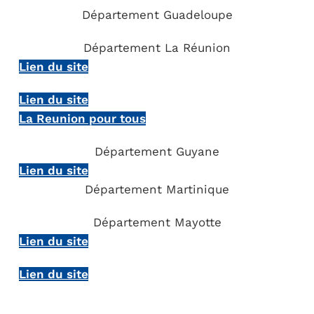
Département Guadeloupe
Département La Réunion
Lien du site
Lien du site
La Reunion pour tous
Département Guyane
Lien du site
Département Martinique
Département Mayotte
Lien du site
Lien du site