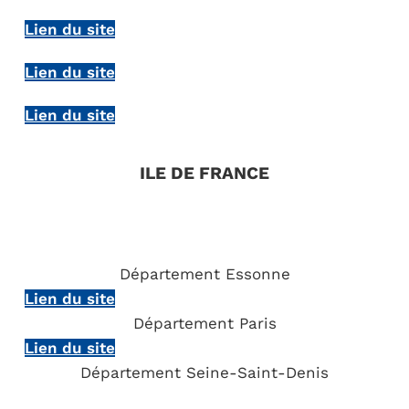
Lien du site
Lien du site
Lien du site
ILE DE FRANCE
Département Essonne
Lien du site
Département Paris
Lien du site
Département Seine-Saint-Denis