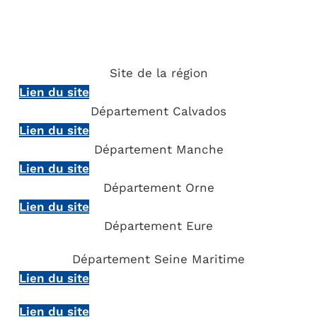
Site de la région
Lien du site
Département Calvados
Lien du site
Département Manche
Lien du site
Département Orne
Lien du site
Département Eure
Département Seine Maritime
Lien du site
Lien du site