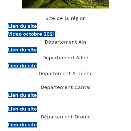
Site de la région
Lien du site
Video octobre 2021
Département Ain
Lien du site
Département Allier
Lien du site
Département Ardèche
Département Cantal
Lien du site
Lien du site
Département Drôme
Lien du site