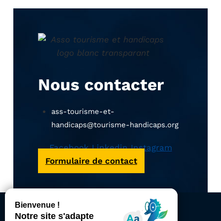
Nous contacter
ass-tourisme-et-
handicaps@tourisme-handicaps.org
Facebook
Linkedin
Instagram
Formulaire de contact
ACCESSIBILITÉ
REVUE DE PRESSE