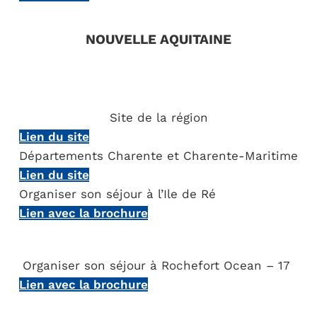
NOUVELLE AQUITAINE
Site de la région
Lien du site
Départements Charente et Charente-Maritime
Lien du site
Organiser son séjour à l’Ile de Ré
Lien avec la brochure
Organiser son séjour à Rochefort Ocean – 17
Lien avec la brochure