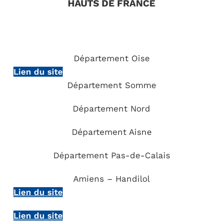
HAUTS DE FRANCE
Département Oise
Lien du site
Département Somme
Département Nord
Département Aisne
Département Pas-de-Calais
Amiens – Handilol
Lien du site
Lien du site