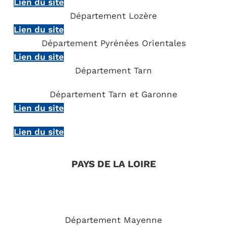
Lien du site
Département Lozère
Lien du site
Département Pyrénées Orientales
Lien du site
Département Tarn
Département Tarn et Garonne
Lien du site
Lien du site
PAYS DE LA LOIRE
Département Mayenne