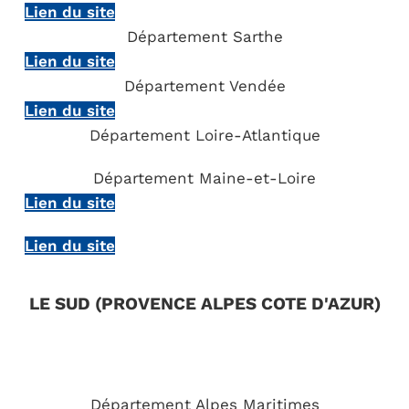
Lien du site
Département Sarthe
Lien du site
Département Vendée
Lien du site
Département Loire-Atlantique
Département Maine-et-Loire
Lien du site
Lien du site
LE SUD (PROVENCE ALPES COTE D'AZUR)
Département Alpes Maritimes