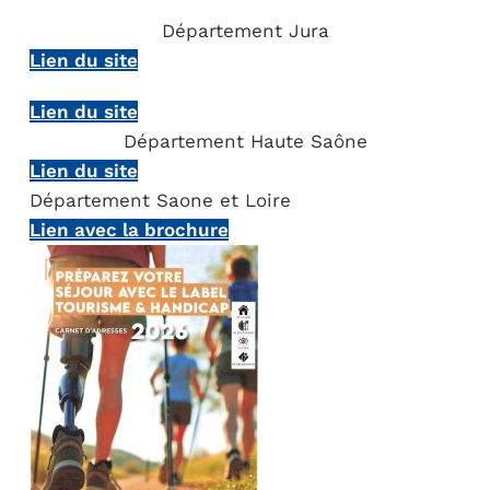
Département Jura
Lien du site
Lien du site
Département Haute Saône
Lien du site
Département Saone et Loire
Lien avec la brochure