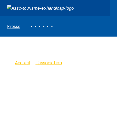
ASSOCIATION TOURISME ET HANDICAPS
REVUE DE PRESSE
Presse
Agir avec nous
Accueil
>
L’association
>
Agir avec
nous