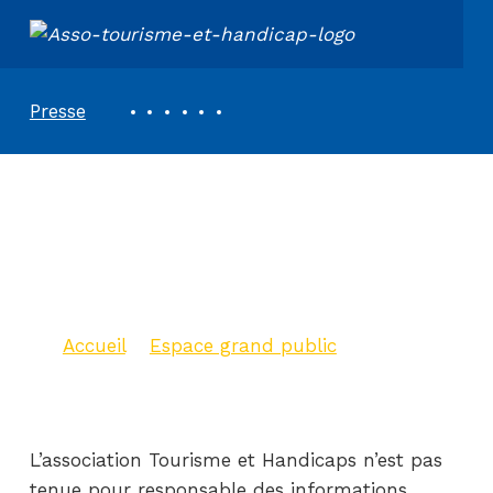
ASSOCIATION TOURISME ET HANDICAPS
REVUE DE PRESSE
Presse
Le tourisme
accessible à
l’international
Accueil
>
Espace grand public
>
Le
tourisme accessible à l’international
L’association Tourisme et Handicaps n’est pas
tenue pour responsable des informations