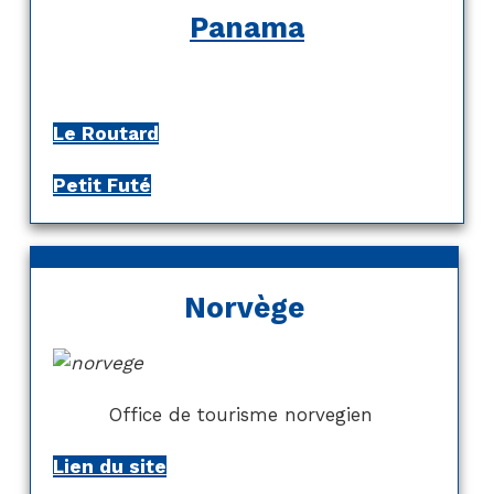
Panama
Le Routard
Petit Futé
Norvège
Office de tourisme norvegien
Lien du site