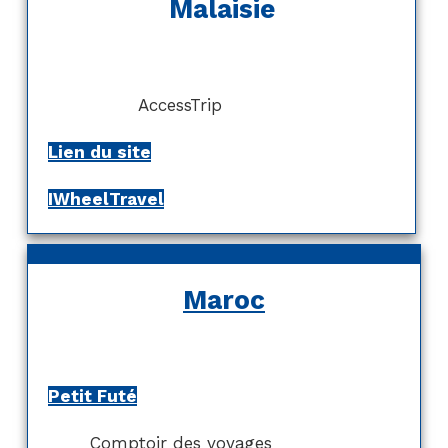
Malaisie
AccessTrip
Lien du site
IWheelTravel
Maroc
Petit Futé
Comptoir des voyages