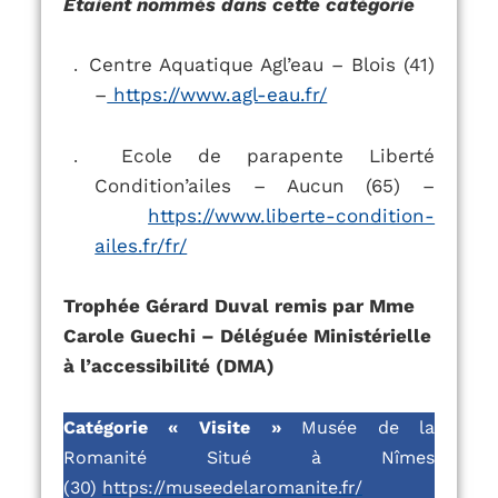
Etaient nommés dans cette catégorie
Centre Aquatique Agl’eau – Blois (41)
.
–
https://www.agl-eau.fr/
Ecole de parapente Liberté
.
Condition’ailes – Aucun (65) –
https://www.liberte-condition-
ailes.fr/fr/
Trophée Gérard Duval remis par Mme
Carole Guechi – Déléguée Ministérielle
à l’accessibilité (DMA)
Catégorie « Visite »
Musée de la
Romanité
Situé à Nîmes
(30)
https://museedelaromanite.fr/