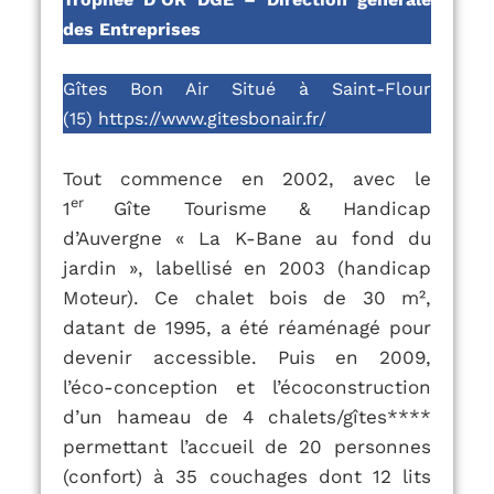
des Entreprises
Gîtes Bon Air
Situé à Saint-Flour
(15)
https://www.gitesbonair.fr/
Tout commence en 2002, avec le
er
1
Gîte Tourisme & Handicap
d’Auvergne « La K-Bane au fond du
jardin »,
labellisé en 2003 (handicap
Moteur). Ce chalet bois de 30 m²,
datant de 1995, a
été réaménagé pour
devenir accessible. Puis en 2009,
l’éco-conception et
l’écoconstruction
d’un hameau de 4 chalets/gîtes****
permettant l’accueil de 20
personnes
(confort) à 35 couchages dont 12 lits