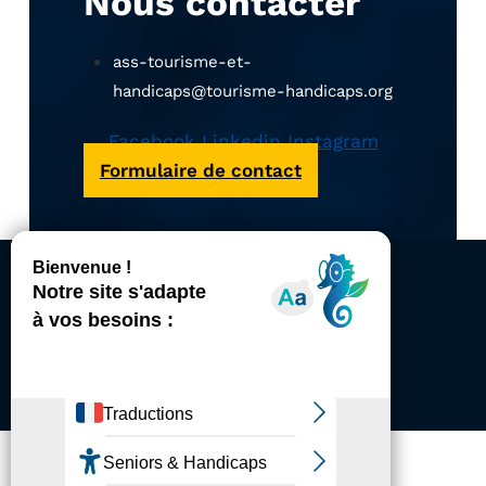
Nous contacter
ass-tourisme-et-
handicaps@tourisme-handicaps.org
Facebook
Linkedin
Instagram
Formulaire de contact
ACCESSIBILITÉ
REVUE DE PRESSE
PLAN DU SITE
ACTUALITÉS
MENTIONS LÉGALES
CONFIDENTIALITÉ