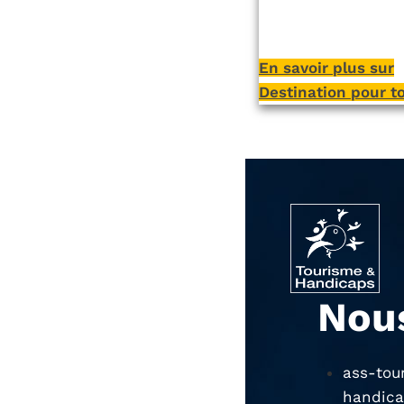
En savoir plus sur
Destination pour t
Nou
ass-tou
handica