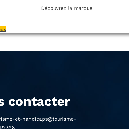
Découvrez la marque
ous
s contacter
risme-et-handicaps@tourisme-
ps.org