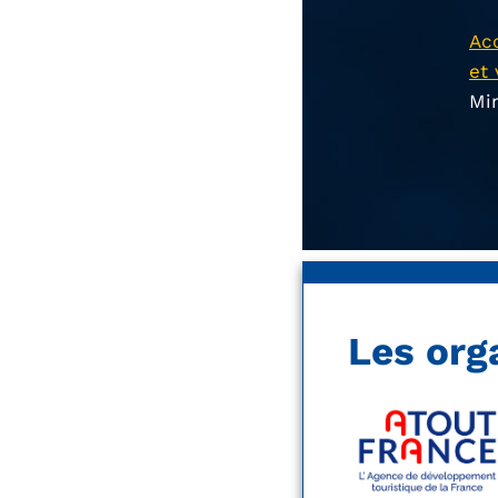
Acc
et 
Mi
Les org