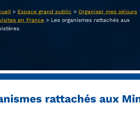
ueil
>
Espace grand public
>
Organiser mes séjours
visites en France
>
Les organismes rattachés aux
nistères
anismes rattachés aux Min