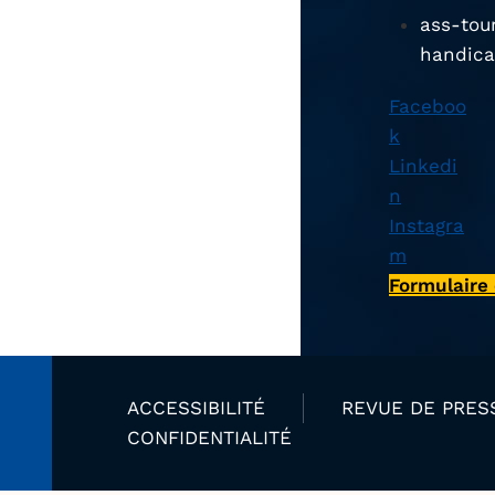
ass-tou
handica
Faceboo
k
Linkedi
n
Instagra
m
Formulaire
ACCESSIBILITÉ
REVUE DE PRES
CONFIDENTIALITÉ