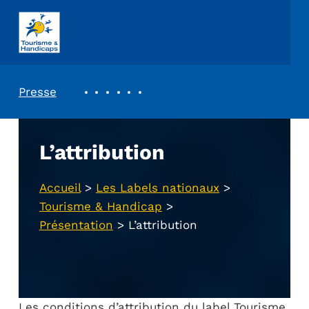
ASSOCIATION TOURISME ET HANDICAPS
REVUE DE PRESSE
Presse
L’attribution
Accueil
>
Les Labels nationaux
>
Tourisme & Handicap
>
Présentation
>
L’attribution
Les conditions d’attribution du label Tourisme