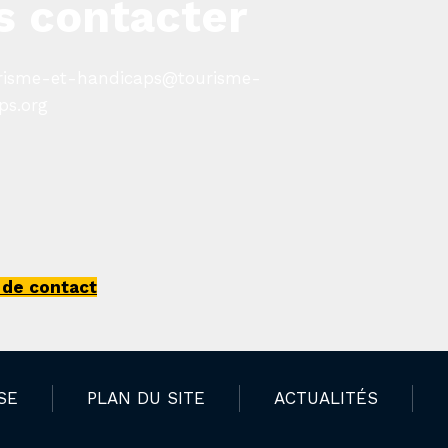
s contacter
risme-et-handicaps@tourisme-
ps.org
 de contact
SE
PLAN DU SITE
ACTUALITÉS