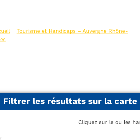
lpes – Carte
ueil
>
Tourisme et Handicaps – Auvergne Rhône-
pes
>
Tourisme et Handicaps – Auvergne Rhône-Alpes
arte
Filtrer les résultats sur la carte
Cliquez sur le ou les h