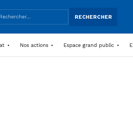
chercher :
at
Nos actions
Espace grand public
E
Tourisme et
Handicaps –
Auvergne Rhône-