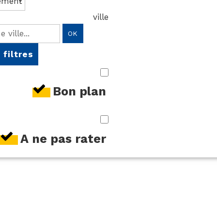
ville
OK
 filtres
Bon plan
A ne pas rater