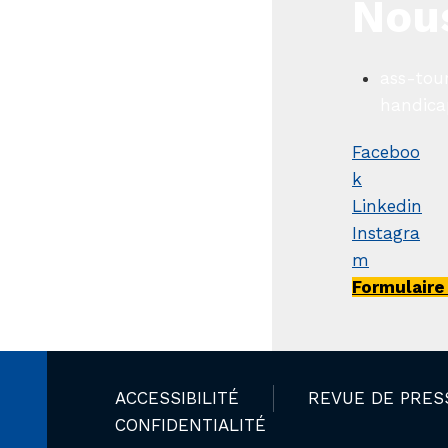
Nou
ass-tou
handica
Faceboo
k
Linkedin
Instagra
m
Formulaire
ACCESSIBILITÉ
REVUE DE PRES
CONFIDENTIALITÉ