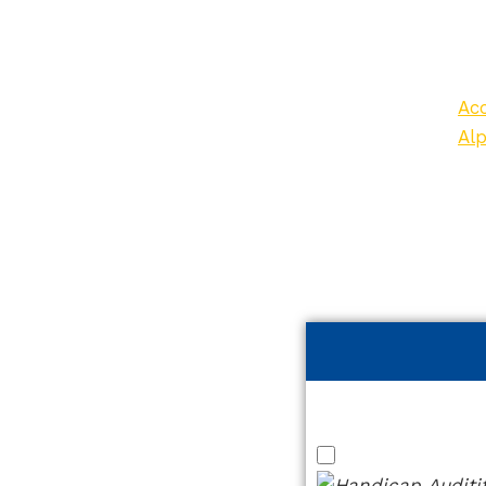
A
Acc
Al
– C