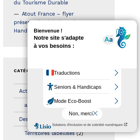
du Tourisme Durable
Atout France – flyer
présentation label Tourisme &
Handicap
CATÉGORIES
Actualités
(200)
actualités
(21)
Destination Pour Tous
(2)
Territoires labellisés
(2)