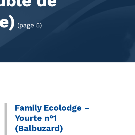
blé de
e)
(page 5)
Family Ecolodge –
Yourte n°1
(Balbuzard)