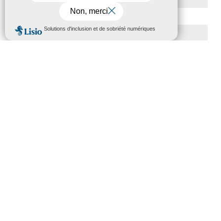
MENU
ARTICLES RÉCENTS
Magazine Tourisme Accessible –
Aout 2026
Rallye Aicha des Gazelles – Les
Petillantes
Formation Communication
numérique
Trophées Horizons – Acteurs du
Tourisme Durable
Atout France – flyer présentation
label Tourisme & Handicap