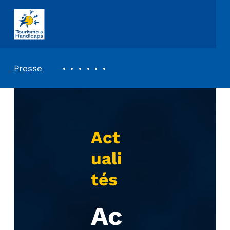
ASSOCIATION TOURISME ET HANDICAPS
REVUE DE PRESSE
Presse
Act
uali
tés
Ac