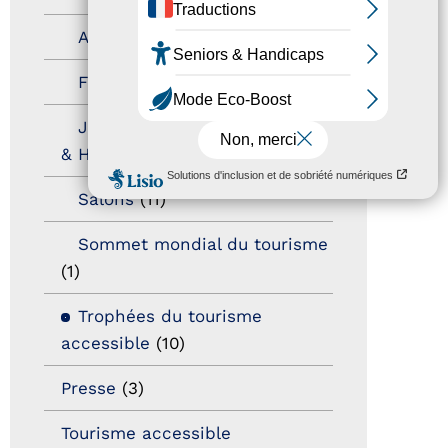
Autres événements
(41)
Formation
(15)
Journées nationales Tourisme
& Handicap
(5)
Salons
(11)
Sommet mondial du tourisme
(1)
Trophées du tourisme
accessible
(10)
Presse
(3)
Tourisme accessible