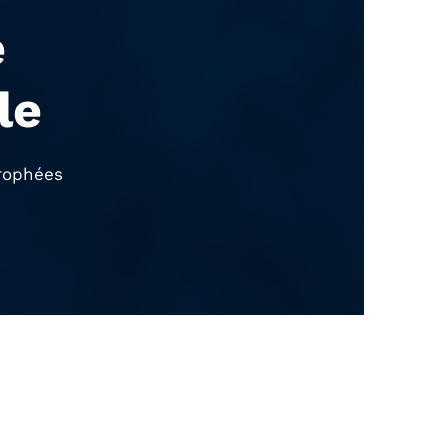
e
le
rophées