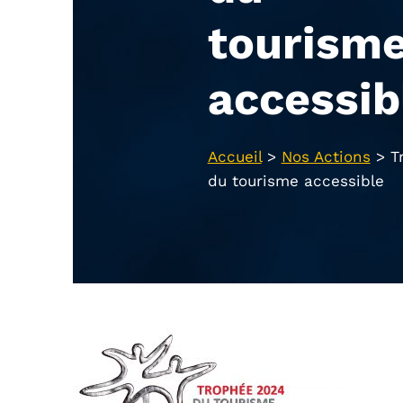
tourism
accessib
Accueil
>
Nos Actions
>
T
du tourisme accessible