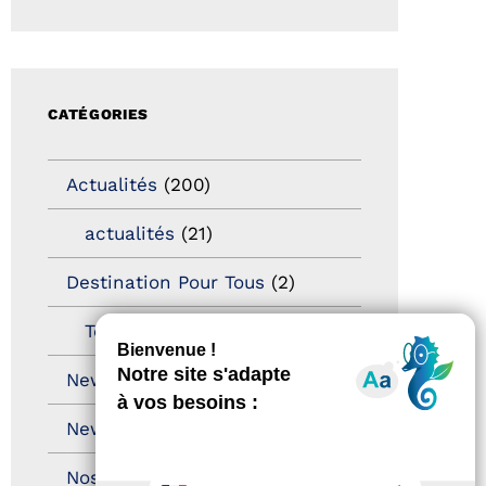
CATÉGORIES
Actualités
(200)
actualités
(21)
Destination Pour Tous
(2)
Territoires labellisés
(2)
Newsetter
(6)
Newsletter pro
(5)
Nos Actions
(112)