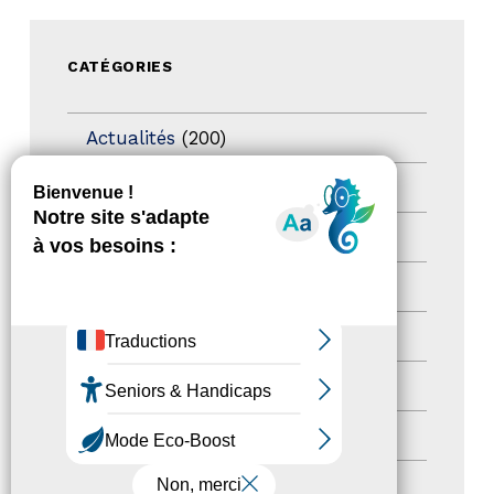
CATÉGORIES
Actualités
(200)
actualités
(21)
Destination Pour Tous
(2)
Territoires labellisés
(2)
Newsetter
(6)
Newsletter pro
(5)
Nos Actions
(112)
Autres événements
(41)