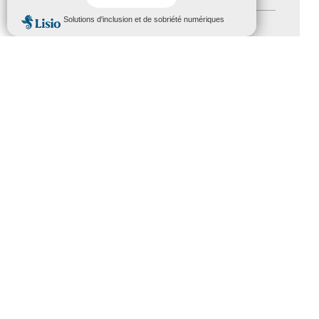
MENU
Formation
(15)
Journées nationales Tourisme &
Handicap
(5)
Salons
(11)
Sommet mondial du tourisme
(1)
Trophées du tourisme accessible
(10)
Presse
(3)
Tourisme accessible international
(1)