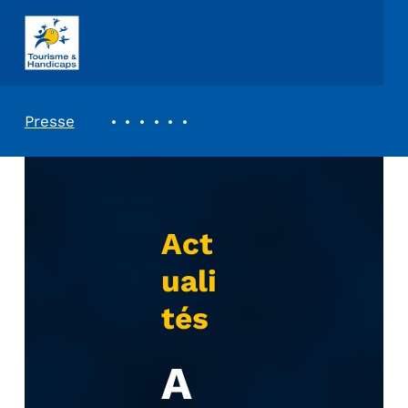
ASSOCIATION TOURISME ET HANDICAPS
REVUE DE PRESSE
Presse
Act
uali
tés
A