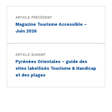
Navigation de l’article
Skip back to main navigation
ARTICLE PRÉCÉDENT
Magazine Tourisme Accessible –
Juin 2026
ARTICLE SUIVANT
Pyrénées Orientales – guide des
sites labellisés Tourisme & Handicap
et des plages