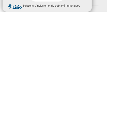
MENU
Nos Actions
(112)
Autres événements
(41)
Formation
(15)
Journées nationales Tourisme &
Handicap
(5)
Salons
(11)
Sommet mondial du tourisme
(1)
Trophées du tourisme accessible
(10)
Presse
(3)