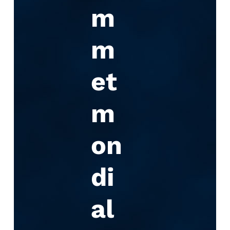
m
m
et
m
on
di
al