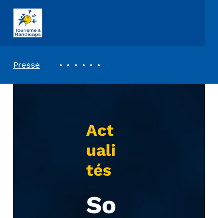
ASSOCIATION TOURISME ET HANDICAPS
REVUE DE PRESSE
Presse
Act
uali
tés
So