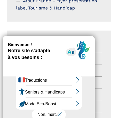
Atout France – flyer présentation
label Tourisme & Handicap
CATÉGORIES
Actualités
(200)
actualités
(21)
Destination Pour Tous
(2)
Territoires labellisés
(2)
Newsetter
(6)
Newsletter pro
(5)