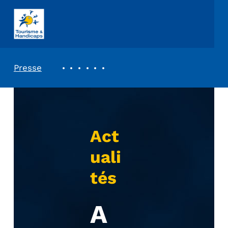
ASSOCIATION TOURISME ET HANDICAPS
REVUE DE PRESSE
Presse
Act
uali
tés
A