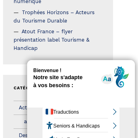
numérique
Trophées Horizons – Acteurs
du Tourisme Durable
Atout France – flyer
présentation label Tourisme &
Handicap
CATÉGORIES
Actualités
(200)
actualités
(21)
Destination Pour Tous
(2)