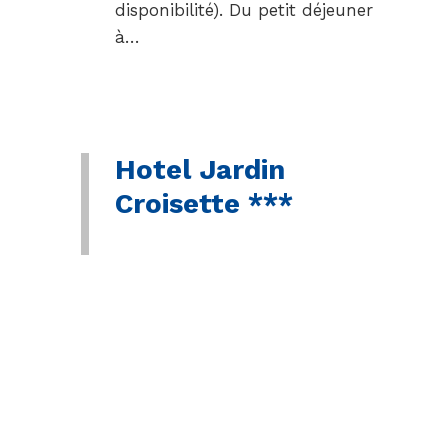
disponibilité). Du petit déjeuner
à…
Hotel Jardin
Croisette ***
Situé au coeur de Cannes, l’Hôtel
Jardin Croisette (18 chambres)
est un hotel 3 étoiles, avec petit-
déjeuner servi en terrasse, est
fermé entre décembre et janvier.
Il beneficie d’ un jardin tropical
luxuriant, , et des chambres