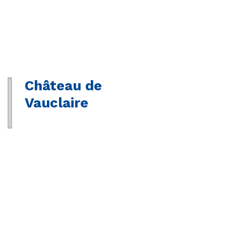
Château de
Vauclaire
Le Château de Vauclaire propose
un écrin d’exception pour
l’organisation de séminaires ou
de mariages. Son vignoble de
trente hectares, c’est avant tout
une affaire de famille : les Sallier,
propriétaires des lieux depuis la