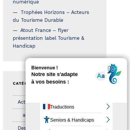
numérique
Trophées Horizons – Acteurs
du Tourisme Durable
Atout France – flyer
présentation label Tourisme &
Handicap
CATÉGORIES
Actualités
(200)
actualités
(21)
Destination Pour Tous
(2)