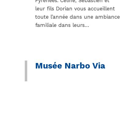
Pyrénées. Céline, Sébastien et
leur fils Dorian vous accueillent
toute l’année dans une ambiance
familiale dans leurs…
Musée Narbo Via
Situé à l’entrée Est de la ville et
le long du canal de la Robine, le
musée Narbo Via vous fait
découvrir les richesses de la cité
antique de Narbo Martius,
première colonie romaine fondée
en Gaule en 118 avant…