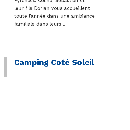
Pyrénées. Céline, Sébastien et
leur fils Dorian vous accueillent
toute l’année dans une ambiance
familiale dans leurs…
Camping Coté Soleil
Situé à 800 mètres de Valras-
Plage et de sa station balnéaire
proche de Sérignan et Vendres le
camping « Côte du Soleil » est
implanté sur 5ha de terrain
sablonneux et assez ombragé, ou
vous profiterez pleinement de