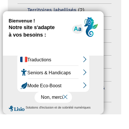
Territoires labellisés
(2)
Newsetter
(6)
Newsletter pro
(5)
Nos Actions
(112)
Autres événements
(41)
Formation
(15)
Journées nationales Tourisme &
Handicap
(5)
MENU
Salons
(11)
Sommet mondial du tourisme
(1)