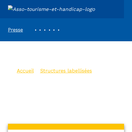
ASSOCIATION TOURISME ET HANDICAPS
REVUE DE PRESSE
Presse
Abbaye de Sorde
Accueil
>
Structures labellisées
>
Abbaye de Sorde