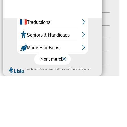
Newsetter
(6)
Newsletter pro
(5)
Nos Actions
(112)
Autres événements
(41)
Formation
(15)
MENU
Journées nationales Tourisme &
Handicap
(5)
Salons
(11)
Sommet mondial du tourisme
(1)
Trophées du tourisme accessible
(10)