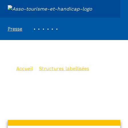
ASSOCIATION TOURISME ET HANDICAPS
REVUE DE PRESSE
Presse
Abbaye de Trizay
Accueil
>
Structures labellisées
>
Abbaye de Trizay