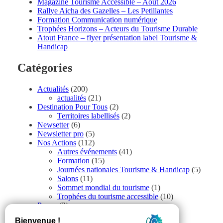
Magazine Tourisme Accessible – Aout 2026
Rallye Aicha des Gazelles – Les Petillantes
Formation Communication numérique
Trophées Horizons – Acteurs du Tourisme Durable
Atout France – flyer présentation label Tourisme &
Handicap
Catégories
Actualités
(200)
actualités
(21)
Destination Pour Tous
(2)
Territoires labellisés
(2)
Newsetter
(6)
Newsletter pro
(5)
Nos Actions
(112)
Autres événements
(41)
Formation
(15)
Journées nationales Tourisme & Handicap
(5)
Salons
(11)
Sommet mondial du tourisme
(1)
Trophées du tourisme accessible
(10)
Presse
(3)
Tourisme accessible international
(1)