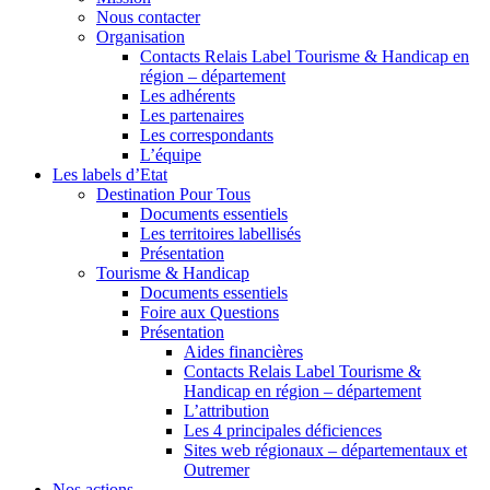
Nous contacter
Organisation
Contacts Relais Label Tourisme & Handicap en
région – département
Les adhérents
Les partenaires
Les correspondants
L’équipe
Les labels d’Etat
Destination Pour Tous
Documents essentiels
Les territoires labellisés
Présentation
Tourisme & Handicap
Documents essentiels
Foire aux Questions
Présentation
Aides financières
Contacts Relais Label Tourisme &
Handicap en région – département
L’attribution
Les 4 principales déficiences
Sites web régionaux – départementaux et
Outremer
Nos actions