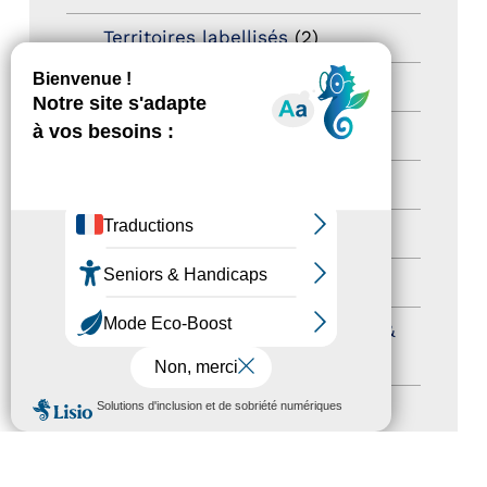
Territoires labellisés
(2)
Newsetter
(6)
Newsletter pro
(5)
Nos Actions
(112)
Autres événements
(41)
Formation
(15)
Journées nationales Tourisme &
Handicap
(5)
MENU
Salons
(11)
Sommet mondial du tourisme
(1)