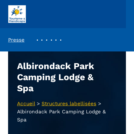
ASSOCIATION TOURISME ET HANDICAPS
REVUE DE PRESSE
Presse
Albirondack Park
Camping Lodge &
Spa
Accueil
>
Structures labellisées
>
Albirondack Park Camping Lodge &
Spa