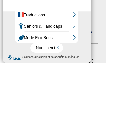
Autres événements
(41)
Formation
(15)
Journées nationales Tourisme &
Handicap
(5)
Salons
(11)
MENU
Sommet mondial du tourisme
(1)
Trophées du tourisme accessible
(10)
Presse
(3)
Tourisme accessible international
(1)