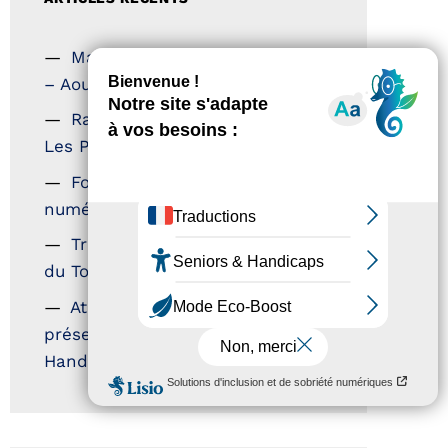
Magazine Tourisme Accessible
– Aout 2026
Rallye Aicha des Gazelles –
Les Petillantes
Formation Communication
numérique
Trophées Horizons – Acteurs
du Tourisme Durable
Atout France – flyer
présentation label Tourisme &
Handicap