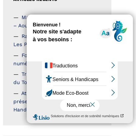
Magazine Tourisme Accessible
– Aout 2026
Rallye Aicha des Gazelles –
Les Petillantes
Formation Communication
numérique
Trophées Horizons – Acteurs
du Tourisme Durable
Atout France – flyer
présentation label Tourisme &
Handicap