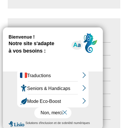
CATÉGORIES
Actualités
(200)
actualités
(21)
Destination Pour Tous
(2)
Territoires labellisés
(2)
Newsetter
(6)
Newsletter pro
(5)
MENU
Nos Actions
(112)