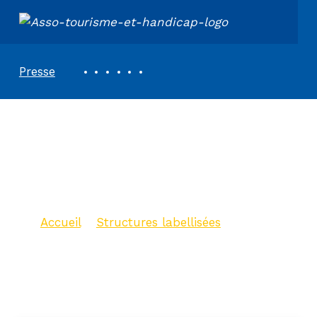
ASSOCIATION TOURISME ET HANDICAPS
REVUE DE PRESSE
Presse
Auberge de
Jeunesse HI Paris
Yves Robert
Accueil
>
Structures labellisées
>
Auberge de Jeunesse HI Paris Yves
Robert