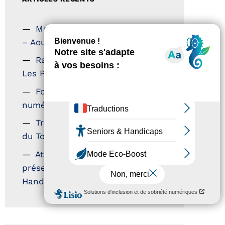
Magazine Tourisme Accessible
– Aout 2026
Rallye Aicha des Gazelles –
Les Petillantes
Formation Communication
numérique
Trophées Horizons – Acteurs
du Tourisme Durable
Atout France – flyer
présentation label Tourisme &
Handicap