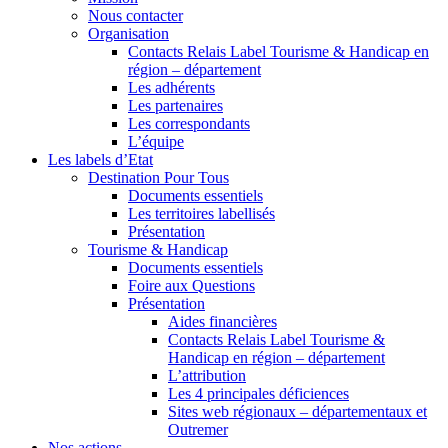
Nous contacter
Organisation
Contacts Relais Label Tourisme & Handicap en
région – département
Les adhérents
Les partenaires
Les correspondants
L’équipe
Les labels d’Etat
Destination Pour Tous
Documents essentiels
Les territoires labellisés
Présentation
Tourisme & Handicap
Documents essentiels
Foire aux Questions
Présentation
Aides financières
Contacts Relais Label Tourisme &
Handicap en région – département
L’attribution
Les 4 principales déficiences
Sites web régionaux – départementaux et
Outremer
Nos actions