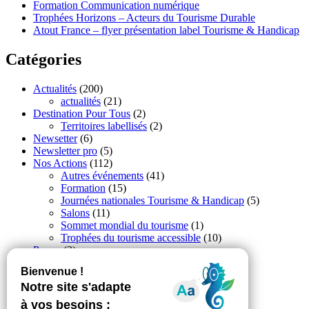
Formation Communication numérique
Trophées Horizons – Acteurs du Tourisme Durable
Atout France – flyer présentation label Tourisme & Handicap
Catégories
Actualités
(200)
actualités
(21)
Destination Pour Tous
(2)
Territoires labellisés
(2)
Newsetter
(6)
Newsletter pro
(5)
Nos Actions
(112)
Autres événements
(41)
Formation
(15)
Journées nationales Tourisme & Handicap
(5)
Salons
(11)
Sommet mondial du tourisme
(1)
Trophées du tourisme accessible
(10)
Presse
(3)
Tourisme accessible international
(1)