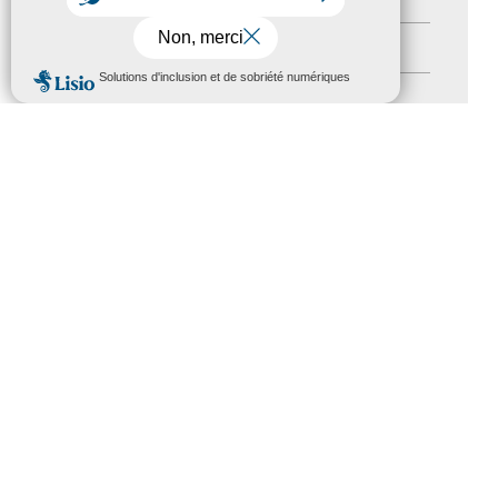
Autres événements
(41)
MENU
Formation
(15)
Journées nationales Tourisme &
Handicap
(5)
Salons
(11)
Sommet mondial du tourisme
(1)
Trophées du tourisme accessible
(10)
Presse
(3)
Tourisme accessible international
(1)