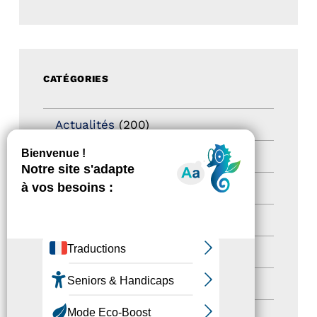
CATÉGORIES
Actualités
(200)
actualités
(21)
Destination Pour Tous
(2)
Territoires labellisés
(2)
Newsetter
(6)
Newsletter pro
(5)
Nos Actions
(112)