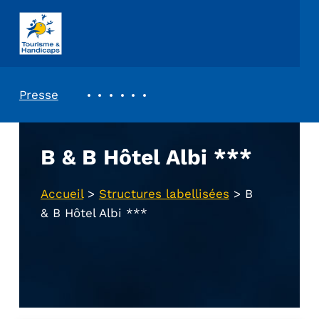
ASSOCIATION TOURISME ET HANDICAPS
REVUE DE PRESSE
Presse
B & B Hôtel Albi ***
Accueil
>
Structures labellisées
>
B
& B Hôtel Albi ***