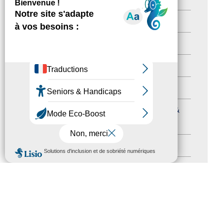
Newsletter pro
(5)
Nos Actions
(112)
Autres événements
(41)
Formation
(15)
Journées nationales Tourisme &
Handicap
(5)
Salons
(11)
MENU
Sommet mondial du tourisme
(1)
Trophées du tourisme accessible
(10)