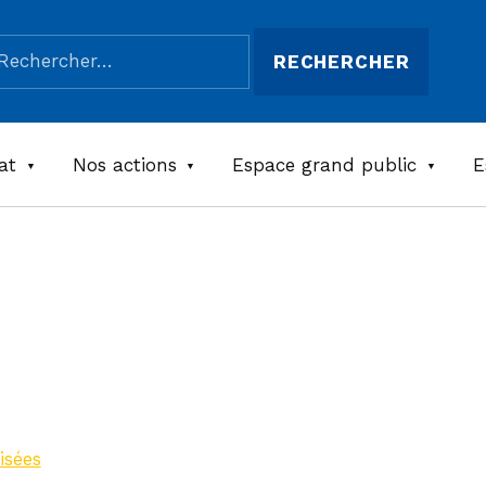
chercher :
at
Nos actions
Espace grand public
E
 Saint
isées
>
Baignade