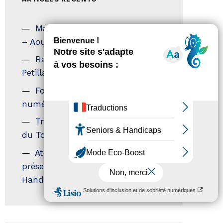
Magazine Tourisme Accessible
– Aout 2026
Rallye Aicha des Gazelles – Les
Petillantes
Formation Communication
numérique
Trophées Horizons – Acteurs
du Tourisme Durable
Atout France – flyer
présentation label Tourisme &
Handicap