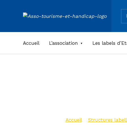
Re
ASSOCIATION TOURISME ET HANDICAPS
Accueil
L’association
Les labels d’Et
Baignade
Clément
Accueil
>
Structures labell