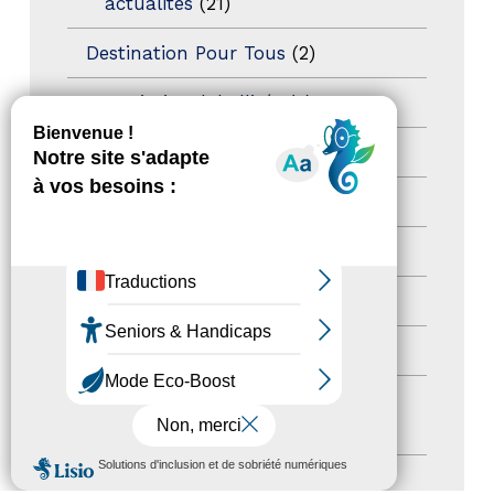
actualités
(21)
Destination Pour Tous
(2)
Territoires labellisés
(2)
Newsetter
(6)
Newsletter pro
(5)
Nos Actions
(112)
Autres événements
(41)
Formation
(15)
Journées nationales Tourisme &
Handicap
(5)
MENU
Salons
(11)