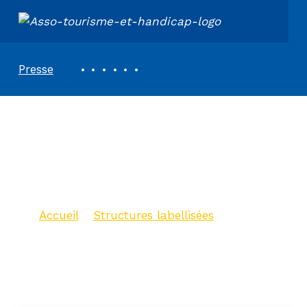
ASSOCIATION TOURISME ET HANDICAPS
REVUE DE PRESSE
Presse
Balade découverte
de La Couarde sur
Mer
Accueil
>
Structures labellisées
>
Balade découverte de La Couarde
sur Mer