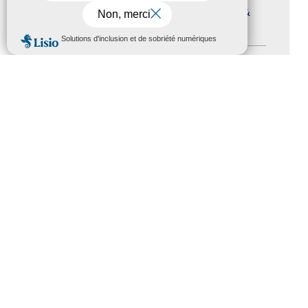
Journées nationales Tourisme &
Handicap
(5)
MENU
Salons
(11)
Sommet mondial du tourisme
(1)
Trophées du tourisme accessible
(10)
Presse
(3)
Tourisme accessible international
(1)
ACCESSIBILITÉ
REVUE DE PRESSE
PLAN DU SITE
ACTUALITÉS