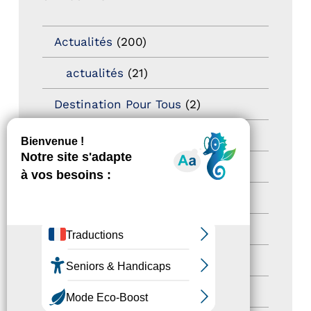
Actualités
(200)
actualités
(21)
Destination Pour Tous
(2)
Territoires labellisés
(2)
Newsetter
(6)
Newsletter pro
(5)
Nos Actions
(112)
Autres événements
(41)
Formation
(15)