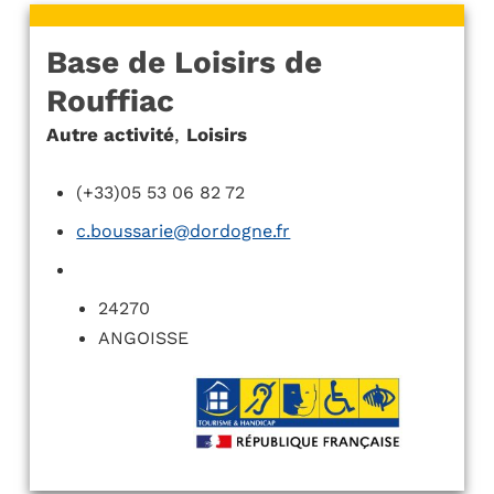
Base de Loisirs de
Rouffiac
Autre activité
,
Loisirs
(+33)05 53 06 82 72
c.boussarie@dordogne.fr
24270
ANGOISSE