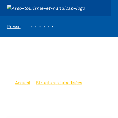
ASSOCIATION TOURISME ET HANDICAPS
REVUE DE PRESSE
Presse
Base de Loisirs
d’Heurtebise située
à Jonzac
Accueil
>
Structures labellisées
>
Base de Loisirs d’Heurtebise située à
Jonzac