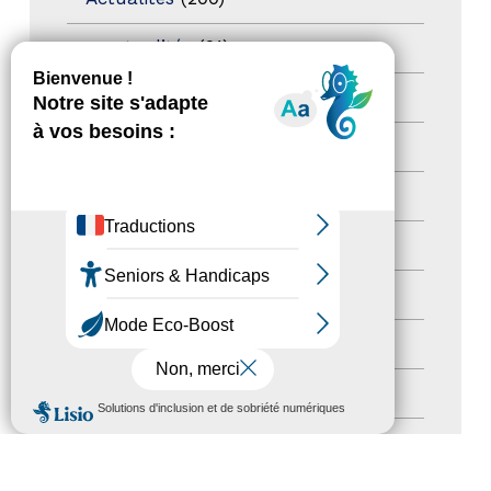
actualités
(21)
Destination Pour Tous
(2)
Territoires labellisés
(2)
Newsetter
(6)
Newsletter pro
(5)
Nos Actions
(112)
Autres événements
(41)
Formation
(15)
MENU
Journées nationales Tourisme &
Handicap
(5)