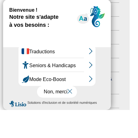
Newsetter
(6)
Newsletter pro
(5)
Nos Actions
(112)
Autres événements
(41)
Formation
(15)
Journées nationales Tourisme &
Handicap
(5)
MENU
Salons
(11)
Sommet mondial du tourisme
(1)
Trophées du tourisme accessible
(10)