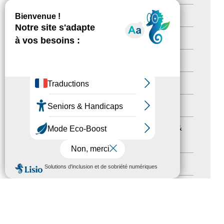
Newsetter
(6)
Newsletter pro
(5)
Nos Actions
(112)
Autres événements
(41)
Formation
(15)
Journées nationales Tourisme &
Handicap
(5)
MENU
Salons
(11)
Sommet mondial du tourisme
(1)
Trophées du tourisme accessible
(10)