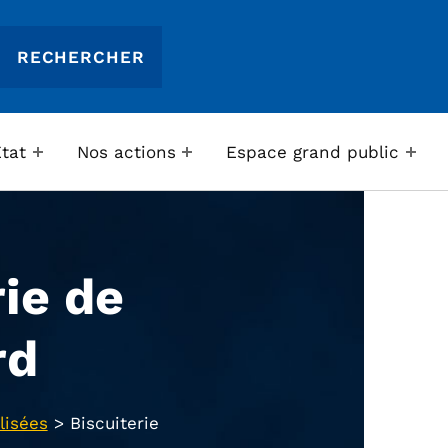
Etat
Nos actions
Espace grand public
rie de
rd
lisées
>
Biscuiterie