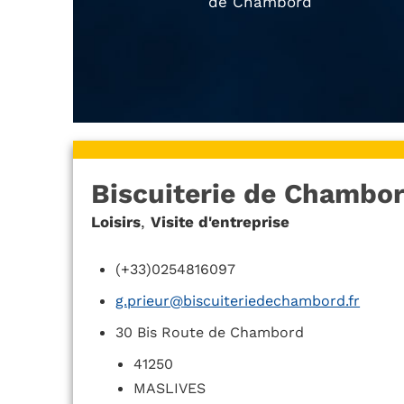
de Chambord
Biscuiterie de Chambo
Loisirs
,
Visite d'entreprise
(+33)0254816097
g.prieur@biscuiteriedechambord.fr
30 Bis Route de Chambord
41250
MASLIVES