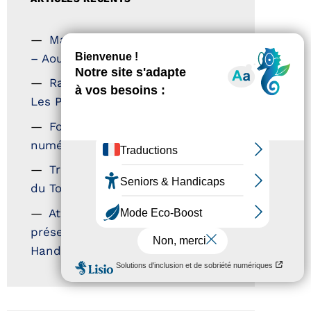
Magazine Tourisme Accessible
– Aout 2026
Rallye Aicha des Gazelles –
Les Petillantes
Formation Communication
numérique
Trophées Horizons – Acteurs
du Tourisme Durable
Atout France – flyer
présentation label Tourisme &
Handicap