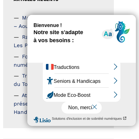
Magazine Tourisme Accessible
– Aout 2026
Rallye Aicha des Gazelles –
Les Petillantes
Formation Communication
numérique
Trophées Horizons – Acteurs
du Tourisme Durable
Atout France – flyer
présentation label Tourisme &
Handicap