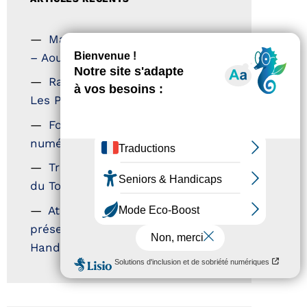
Magazine Tourisme Accessible
– Aout 2026
Rallye Aicha des Gazelles –
Les Petillantes
Formation Communication
numérique
Trophées Horizons – Acteurs
du Tourisme Durable
Atout France – flyer
présentation label Tourisme &
Handicap