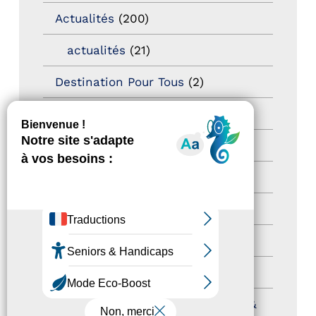
Actualités
(200)
actualités
(21)
Destination Pour Tous
(2)
Territoires labellisés
(2)
Newsetter
(6)
Newsletter pro
(5)
Nos Actions
(112)
Autres événements
(41)
Formation
(15)
Journées nationales Tourisme &