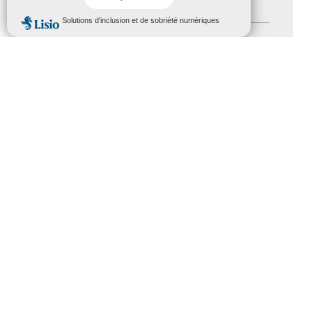
Handicap
(5)
MENU
Salons
(11)
Sommet mondial du tourisme
(1)
Trophées du tourisme accessible
(10)
Presse
(3)
Tourisme accessible international
(1)
ACCESSIBILITÉ
REVUE DE PRESSE
PLAN DU SITE
ACTUALITÉS
MENTIONS LÉGALES
CONFIDENTIALITÉ