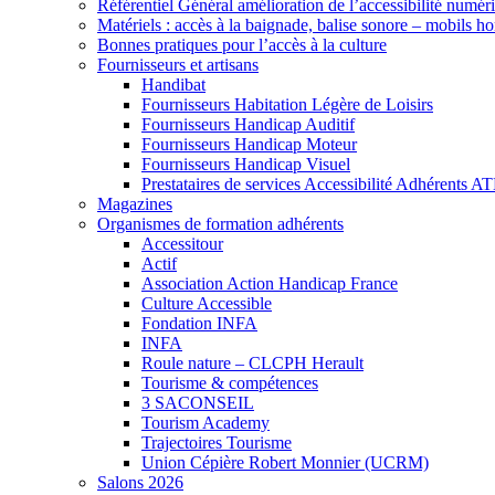
Référentiel Général amélioration de l’accessibilité numér
Matériels : accès à la baignade, balise sonore – mobils h
Bonnes pratiques pour l’accès à la culture
Fournisseurs et artisans
Handibat
Fournisseurs Habitation Légère de Loisirs
Fournisseurs Handicap Auditif
Fournisseurs Handicap Moteur
Fournisseurs Handicap Visuel
Prestataires de services Accessibilité Adhérents A
Magazines
Organismes de formation adhérents
Accessitour
Actif
Association Action Handicap France
Culture Accessible
Fondation INFA
INFA
Roule nature – CLCPH Herault
Tourisme & compétences
3 SACONSEIL
Tourism Academy
Trajectoires Tourisme
Union Cépière Robert Monnier (UCRM)
Salons 2026