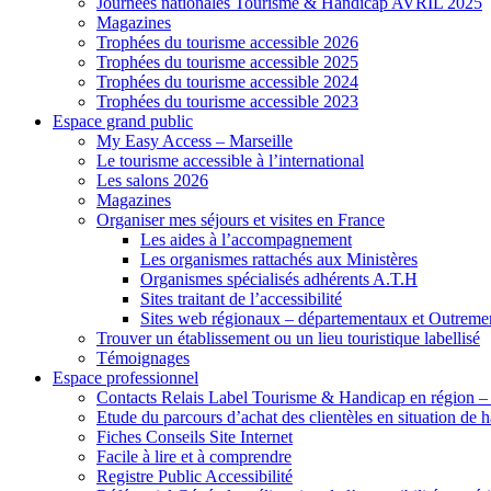
Journées nationales Tourisme & Handicap AVRIL 2025
Magazines
Trophées du tourisme accessible 2026
Trophées du tourisme accessible 2025
Trophées du tourisme accessible 2024
Trophées du tourisme accessible 2023
Espace grand public
My Easy Access – Marseille
Le tourisme accessible à l’international
Les salons 2026
Magazines
Organiser mes séjours et visites en France
Les aides à l’accompagnement
Les organismes rattachés aux Ministères
Organismes spécialisés adhérents A.T.H
Sites traitant de l’accessibilité
Sites web régionaux – départementaux et Outreme
Trouver un établissement ou un lieu touristique labellisé
Témoignages
Espace professionnel
Contacts Relais Label Tourisme & Handicap en région –
Etude du parcours d’achat des clientèles en situation de
Fiches Conseils Site Internet
Facile à lire et à comprendre
Registre Public Accessibilité