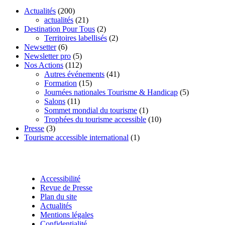
Actualités
(200)
actualités
(21)
Destination Pour Tous
(2)
Territoires labellisés
(2)
Newsetter
(6)
Newsletter pro
(5)
Nos Actions
(112)
Autres événements
(41)
Formation
(15)
Journées nationales Tourisme & Handicap
(5)
Salons
(11)
Sommet mondial du tourisme
(1)
Trophées du tourisme accessible
(10)
Presse
(3)
Tourisme accessible international
(1)
Accessibilité
Revue de Presse
Plan du site
Actualités
Mentions légales
Confidentialité