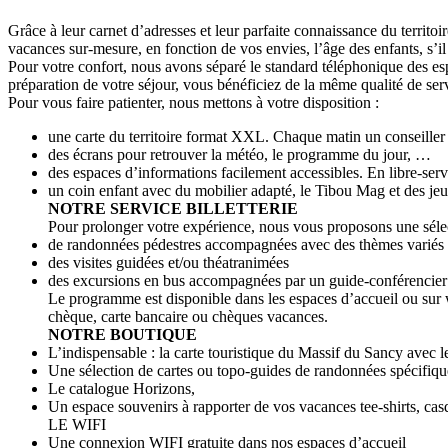
Grâce à leur carnet d’adresses et leur parfaite connaissance du territoi
vacances sur-mesure, en fonction de vos envies, l’âge des enfants, s’il
Pour votre confort, nous avons séparé le standard téléphonique des e
préparation de votre séjour, vous bénéficiez de la même qualité de serv
Pour vous faire patienter, nous mettons à votre disposition :
une carte du territoire format XXL. Chaque matin un conseiller to
des écrans pour retrouver la météo, le programme du jour, …
des espaces d’informations facilement accessibles. En libre-serv
un coin enfant avec du mobilier adapté, le Tibou Mag et des jeu
NOTRE SERVICE BILLETTERIE
Pour prolonger votre expérience, nous vous proposons une sélec
de randonnées pédestres accompagnées avec des thèmes variés (le
des visites guidées et/ou théatranimées
des excursions en bus accompagnées par un guide-conférencier
Le programme est disponible dans les espaces d’accueil ou sur 
chèque, carte bancaire ou chèques vacances.
NOTRE BOUTIQUE
L’indispensable : la carte touristique du Massif du Sancy avec l
Une sélection de cartes ou topo-guides de randonnées spécifiq
Le catalogue Horizons,
Un espace souvenirs à rapporter de vos vacances tee-shirts, ca
LE WIFI
Une connexion WIFI gratuite dans nos espaces d’accueil