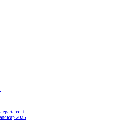
r
 département
 handicap 2025