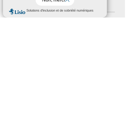
Handicap
(5)
MENU
Salons
(11)
Sommet mondial du tourisme
(1)
Trophées du tourisme accessible
(10)
Presse
(3)
Tourisme accessible international
(1)
ACCESSIBILITÉ
REVUE DE PRESSE
PLAN DU SITE
ACTUALITÉS
MENTIONS LÉGALES