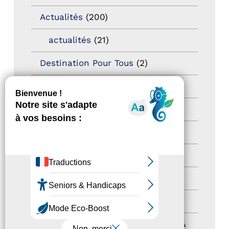
Actualités
(200)
actualités
(21)
Destination Pour Tous
(2)
Territoires labellisés
(2)
Newsetter
(6)
Newsletter pro
(5)
Nos Actions
(112)
Autres événements
(41)
Formation
(15)
Journées nationales Tourisme &