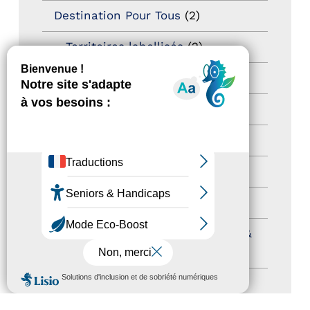
Destination Pour Tous
(2)
Territoires labellisés
(2)
Newsetter
(6)
Newsletter pro
(5)
Nos Actions
(112)
Autres événements
(41)
Formation
(15)
Journées nationales Tourisme &
Handicap
(5)
MENU
Salons
(11)