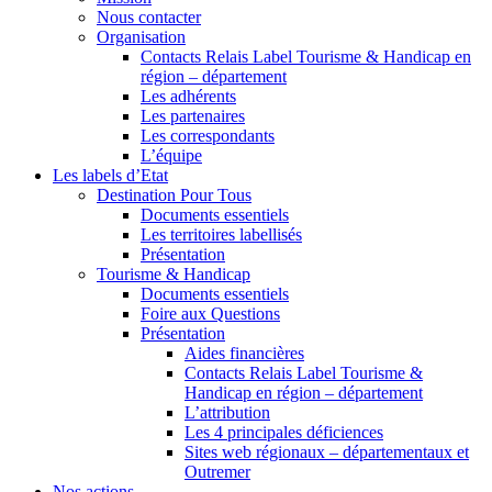
Nous contacter
Organisation
Contacts Relais Label Tourisme & Handicap en
région – département
Les adhérents
Les partenaires
Les correspondants
L’équipe
Les labels d’Etat
Destination Pour Tous
Documents essentiels
Les territoires labellisés
Présentation
Tourisme & Handicap
Documents essentiels
Foire aux Questions
Présentation
Aides financières
Contacts Relais Label Tourisme &
Handicap en région – département
L’attribution
Les 4 principales déficiences
Sites web régionaux – départementaux et
Outremer
Nos actions