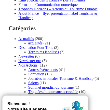
Rallye Aicha des Gazelles – Les Petillantes
Formation Communication numérique
Trophées Horizons – Acteurs du Tourisme Durable
Atout France – flyer présentation label Tourisme &
Handicap
Catégories
Actualités
(200)
actualités
(21)
Destination Pour Tous
(2)
Territoires labellisés
(2)
Newsetter
(6)
Newsletter pro
(5)
Nos Actions
(112)
Autres événements
(41)
Formation
(15)
Journées nationales Tourisme & Handicap
(5)
Salons
(11)
Sommet mondial du tourisme
(1)
Trophées du tourisme accessible
(10)
Presse
(3)
Tourisme accessible international
(1)