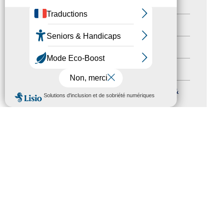
Newsletter pro
(5)
Nos Actions
(112)
Autres événements
(41)
Formation
(15)
MENU
Journées nationales Tourisme &
Handicap
(5)
Salons
(11)
Sommet mondial du tourisme
(1)
Trophées du tourisme accessible
(10)
Presse
(3)