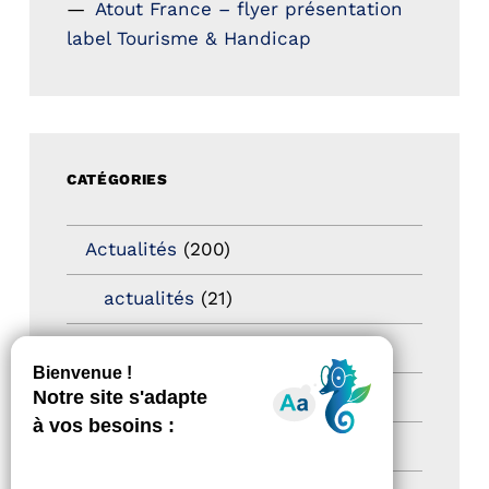
Atout France – flyer présentation
label Tourisme & Handicap
CATÉGORIES
Actualités
(200)
actualités
(21)
Destination Pour Tous
(2)
Territoires labellisés
(2)
Newsetter
(6)